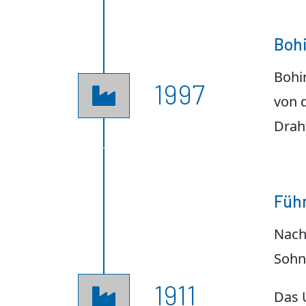
Bohi
Bohin
1997

von d
Draht
Führ
Nach
Sohn
1911

Das 