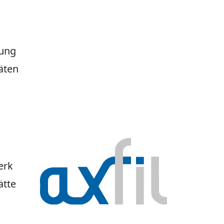
tung
äten
erk
ätte