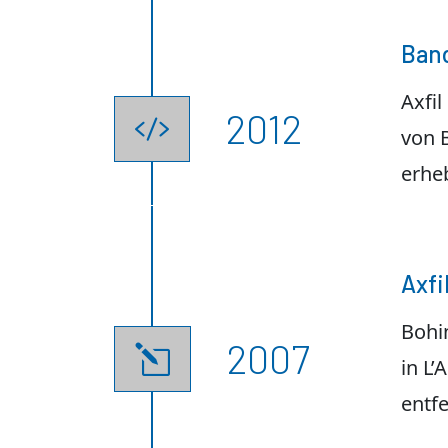
Ban
Axfi
2012

von 
erheb
Axfi
Bohin
2007
l
in L’
entfe