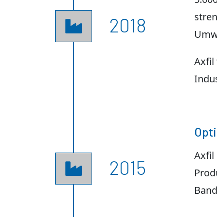
stre
2018

Umwe
Axfil
Indus
Opti
Axfi
2015

Prod
Band