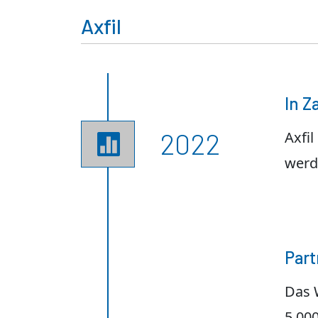
Axfil
In Z
2022
Axfil

werd
Part
Das 
5.00