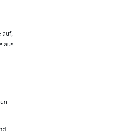
 auf,
le aus
sen
und