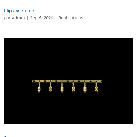
Clip assemblé
par
admin
|
Sep 6, 2024
|
Realisations