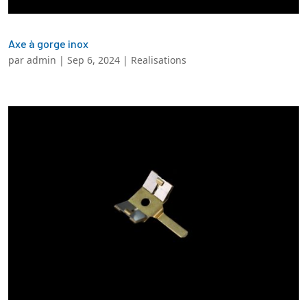
Axe à gorge inox
par
admin
|
Sep 6, 2024
|
Realisations