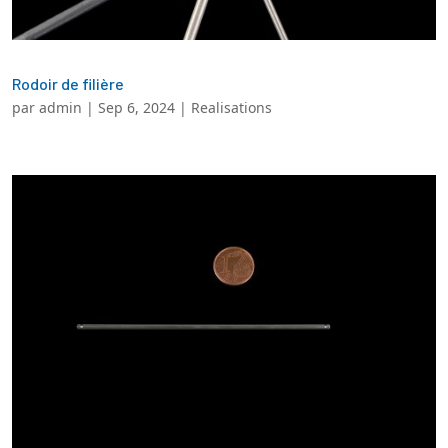
Rodoir de filière
par
admin
|
Sep 6, 2024
|
Realisations