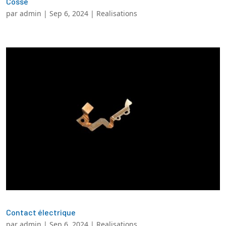
Cosse
par
admin
|
Sep 6, 2024
|
Realisations
Contact électrique
par
admin
|
Sep 6, 2024
|
Realisations